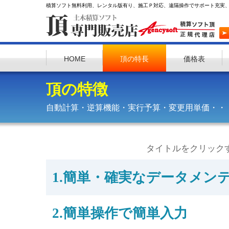
積算ソフト無料利用、レンタル版有り、施工Ｐ対応、遠隔操作でサポート充実
HOME
頂の特長
価格表
頂の特徴
自動計算・逆算機能・実行予算・変更用単価・・
タイトルをクリック
1.簡単・確実なデータメン
2.簡単操作で簡単入力